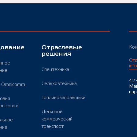
дование
Отраслевые
Кон
решения
Отд
нное
inf
Спецтехника
ние
423
Сельхозтехника
ы Omnicomm
Маш
пар
Топливозаправщики
ровня
mnicomm
Легковой
коммерческий
льное
транспорт
ние