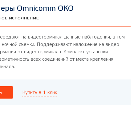
меры Omnicomm ОКО
НОЕ ИСПОЛНЕНИЕ
передают на видеотерминал данные наблюдения, в том
е ночной съемки. Поддерживают наложение на видео
рмации от видеотерминала. Комплект установки
ерметичность всех соединений от места крепления
инала.
Купить в 1 клик
ь