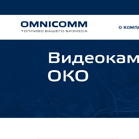
О КОМП
Видеока
ОКО
1