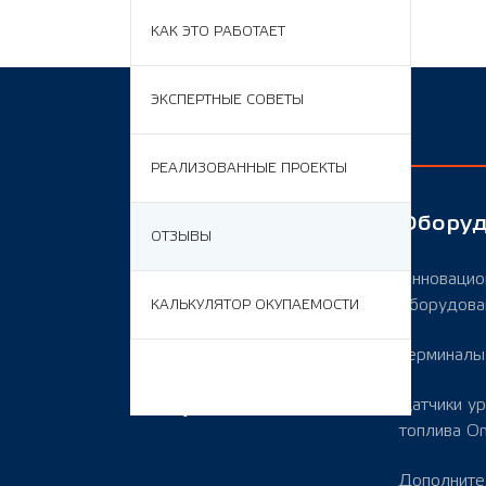
КАК ЭТО РАБОТАЕТ
ЭКСПЕРТНЫЕ СОВЕТЫ
РЕАЛИЗОВАННЫЕ ПРОЕКТЫ
О компании
Обору
ОТЗЫВЫ
Omnicomm
Инновацио
online
оборудова
КАЛЬКУЛЯТОР ОКУПАЕМОСТИ
Эффективность
Терминал
Купить
Датчики у
топлива O
Дополните