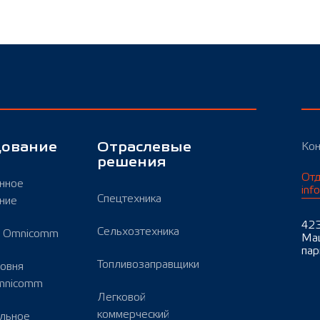
дование
Отраслевые
Кон
решения
Отд
нное
inf
Спецтехника
ние
423
Сельхозтехника
ы Omnicomm
Маш
пар
Топливозаправщики
ровня
mnicomm
Легковой
коммерческий
льное